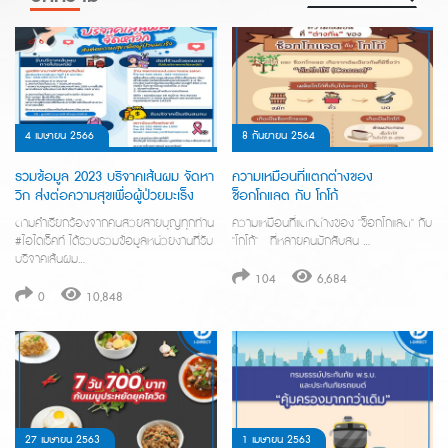
4 เมษายน 2566
8 กันยายน 2564
รวมข้อมูล 2023 บริจาคเส้นผม จัดหา
ความเหมือนที่แตกต่างของ
วิก ส่งต่อความสุขเพื่อผู้ป่วยมะเร็ง
ช็อกโกแลต กับ โกโก้
ตามคำเรียกร้องจากคนสวยสายบุญทุกท่าน
ความเหมือนที่แตกต่างของ "ช็อกโกแลต" กับ
#ไอไดเร็คท์ ได้รวบรวมข้อมูลหน่วยงานที่รับ
"โกโก้" ที่หลายคนมักสับสน …
บริจาคเส้นผม…
104
6,684
0
10,848
27 เมษายน 2563
1 เมษายน 2563