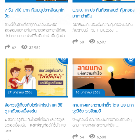
7 วัน 700 บาท กับเมนูประหยัดยุคโค
พ.ร.บ. และประกันภัยรถยนต์ คุ้มครอง
วิด
มากกว่าเดิม
ช่วงนี้เป็นช่วงที่เราทุกคนต้องประหยัด
อย่าลืมนะคะ ปรับเพิ่มความคุ้มครองประกัน
อดออมเพราะเราไม่สามารถคาดการณ์ได้เลย
ภัยรถยนต์ เริ่ม 1 เม.ย.2563 …
ค่ะว่าสถานการณ์จะดีขึ้นเมื่อไหร่ เมื่อรู้อย่าง
นี้แล้วการวางแผนบริหารการเงินสำหรับตัว
50
6,697
เองและครอบครัวจึงสำคัญมากค่ะ…
67
32,982
27 มกราคม 2563
16 มกราคม 2563
ข้อควรรู้เกี่ยวกับไวรัสโคโรน่า และวิธี
ลายแทงแห่งความสำเร็จ โดย พระมหา
ดูแลตัวเองเบื้องต้น
วุฒิชัย ว.วชิรเมธี
4 ข้อควรรู้เกี่ยวกับไวรัสโคโรน่า และวิธีดูแล
ปีหนูทองนี้ เรามาเริ่มต้นการดำเนินชีวิตดีๆ
ตัวเองเบื้องต้น สิ่งสำคัญท่องให้ขึ้นใจเลย
ตาม “ลายแทงแห่งความสำเร็จ”…
นะคะ…
64
6,633