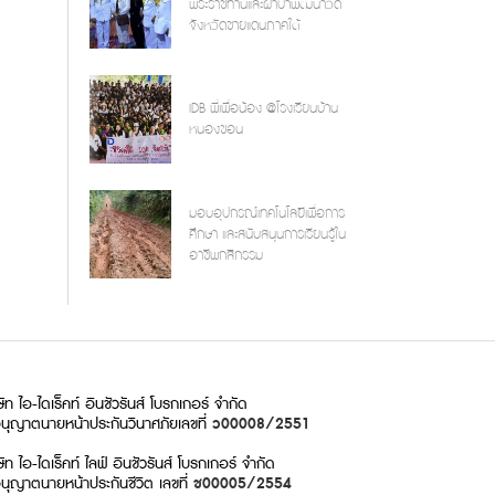
พระราชทานและผ้าป่าพัฒนาวัด
จังหวัดชายแดนภาคใต้
IDB พี่เพื่อน้อง @โรงเรียนบ้าน
หนองขอน
มอบอุปกรณ์เทคโนโลยีเพื่อการ
ศึกษา และสนับสนุนการเรียนรู้ใน
อาชีพกสิกรรม
ษัท ไอ-ไดเร็คท์ อินชัวรันส์ โบรกเกอร์ จำกัด
นุญาตนายหน้าประกันวินาศภัย
เลขที่
ว00008/2551
ษัท ไอ-ไดเร็คท์ ไลฟ์ อินชัวรันส์ โบรกเกอร์ จำกัด
นุญาตนายหน้าประกันชีวิต เลขที่
ช00005/2554