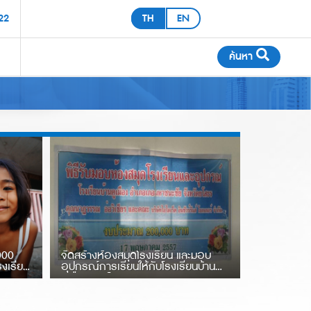
22
TH
EN
ค้นหา
ประกันโรคมะเร็ง
ะกันภัยโรคมะเร็ง
000
จัดสร้างห้องสมุดโรงเรียน และมอบ
รงเรียน
อุปกรณ์การเรียนให้กับโรงเรียนบ้าน
คูเมือง จ.ยโสธร