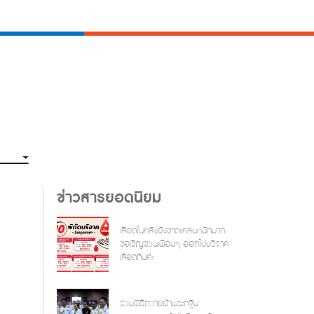
ข่าวสารยอดนิยม
เลือดในคลังยังขาดแคลนหนักมาก
ขอเชิญชวนเพื่อนๆ ออกไปบริจาค
เลือดกันค่ะ
ร่วมพิธีถวายผ้าพระกฐิน