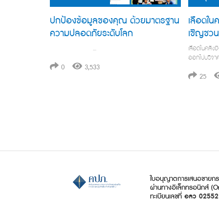
ปกป้องข้อมูลของคุณ ด้วยมาตรฐาน
เลือดใน
ความปลอดภัยระดับโลก
เชิญชวน
กันค่ะ
…
เลือดในคลัง
ออกไปบริจาคเ
0
3,533
25
ใบอนุญาตการเสนอขายกรม
ผ่านทางอิเล็กทรอนิกส์ (O
ทะเบียนเลขที่
อลว 0255