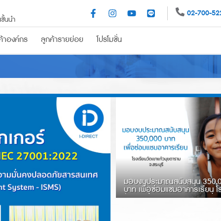
02-700-52
ชั้นนำ
ค้าองค์กร
ลูกค้ารายย่อย
โปรโมชั่น
รถยนต์
ประกันอุบัติเหตุ
ประกันสุขภาพ
ผู้สูงวัย
ครอบครัวสุขสันต์
ปร
มีบัตร ก็จัดได้
PA159 (ไมโครอินชัวรันส์)
อุ่นใจ หายห่วง
​มอบงบประมาณสนับสนุน 350,
บาท เพื่อซ่อมแซมอาคารเรียน โ
วัดเขาแก้วมุขดาราม จ.สระบุรี