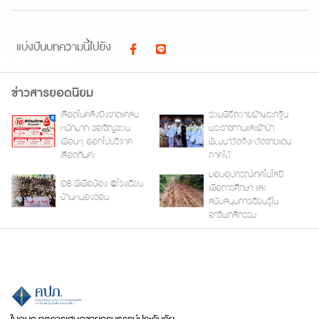
แบ่งปันบทความนี้ไปยัง
ข่าวสารยอดนิยม
เลือดในคลังยังขาดแคลน
ร่วมพิธีถวายผ้าพระกฐิน
หนักมาก ขอเชิญชวน
พระราชทานและผ้าป่า
เพื่อนๆ ออกไปบริจาค
พัฒนาวัดจังหวัดชายแดน
เลือดกันค่ะ
ภาคใต้
มอบอุปกรณ์เทคโนโลยี
IDB พี่เพื่อน้อง @โรงเรียน
เพื่อการศึกษา และ
บ้านหนองขอน
สนับสนุนการเรียนรู้ใน
อาชีพกสิกรรม