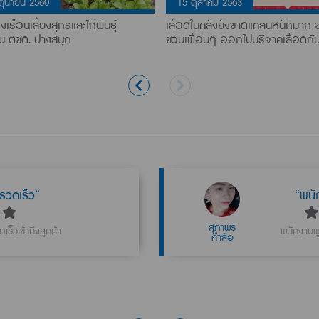
ิถุนายน 2560
15 ตุลาคม 2563
งเรือนเลี้ยงสุกรและไก่พันธุ์
เลือดในคลังยังขาดแคลนหนักมาก 
ยน ตชด. ปางสนุก
ชวนเพื่อนๆ ออกไปบริจาคเลือดกัน
“
าพ”
พนักงาน
วิไลลักษณ์
องดีค่ะ
เงินพุ่ม