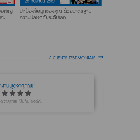
26 กันยายน 2567
ขอเชิญ
ปกป้องข้อมูลของคุณ ด้วยมาตรฐาน
ค่ะ
ความปลอดภัยระดับโลก
/ CLIENTS TESTIMONIALS
เลือกใช้บริการ เพราะพนักงานบริการดี”
คุณพรรณชิตา ทับทิมไสย บริการดี อธิบายเข้าใจง่าย
อำพรร
เลยตอบรับทำค่ะ
รินชมภู