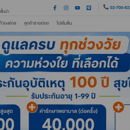
02-700-52
ชั้นนำ
ค้าองค์กร
ลูกค้ารายย่อย
โปรโมชั่น
รถยนต์
ประกันอุบัติเหตุ
ประกันสุขภาพ
ผู้สูงวัย
ครอบครัวสุขสันต์
ปร
มีบัตร ก็จัดได้
PA159 (ไมโครอินชัวรันส์)
อุ่นใจ หายห่วง