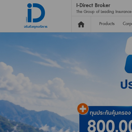
I-Direct Broker
The Group of Leading Insurance 
Products
Corp
จริงใจทุกบริการ
Motor Insurance
Compulsory Motor In
Insurance Class 1, 2+