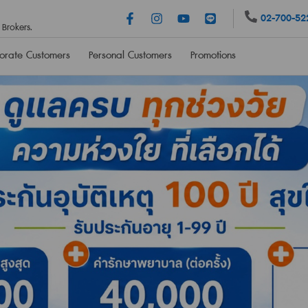
02-700-52
Brokers.
orate Customers
Personal Customers
Promotions
Personal Accident Insurance
Health Insurance
surance
PA100
Happy Family
, 3+
PA159 (Micro Insurance)
PA