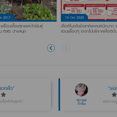
un 2017
15 Oct 2020
งเรือนเลี้ยงสุกรและไก่พันธุ์
เลือดในคลังยังขาดแคลนหนักมาก 
ยน ตชด. ปางสนุก
ชวนเพื่อนๆ ออกไปบริจาคเลือดกัน
รวดเร็ว”
“พนั
สุภาพร
ร็วเข้าถึงลูกค้า
พนักงานพู
คำลือ