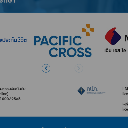
ปรึกษา
ธรรม์ประกันภัย
I-D
nline)
lic
21000/2565
I-D
lic