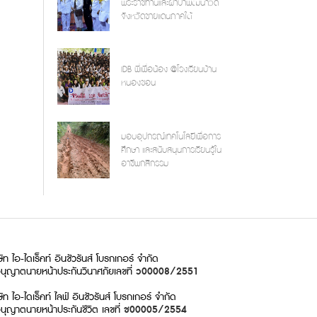
พระราชทานและผ้าป่าพัฒนาวัด
จังหวัดชายแดนภาคใต้
IDB พี่เพื่อน้อง @โรงเรียนบ้าน
หนองขอน
มอบอุปกรณ์เทคโนโลยีเพื่อการ
ศึกษา และสนับสนุนการเรียนรู้ใน
อาชีพกสิกรรม
ษัท ไอ-ไดเร็คท์ อินชัวรันส์ โบรกเกอร์ จำกัด
นุญาตนายหน้าประกันวินาศภัย
เลขที่
ว00008/2551
ษัท ไอ-ไดเร็คท์ ไลฟ์ อินชัวรันส์ โบรกเกอร์ จำกัด
นุญาตนายหน้าประกันชีวิต เลขที่
ช00005/2554