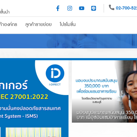
02-700-52
ชั้นนำ
ค้าองค์กร
ลูกค้ารายย่อย
โปรโมชั่น
รถยนต์
ประกันอุบัติเหตุ
ประกันสุขภาพ
ผู้สูงวัย
ครอบครัวสุขสันต์
ปร
มีบัตร ก็จัดได้
PA159 (ไมโครอินชัวรันส์)
อุ่นใจ หายห่วง
​มอบงบประมาณสนับสนุน 350,
บาท เพื่อซ่อมแซมอาคารเรียน โ
วัดเขาแก้วมุขดาราม จ.สระบุรี