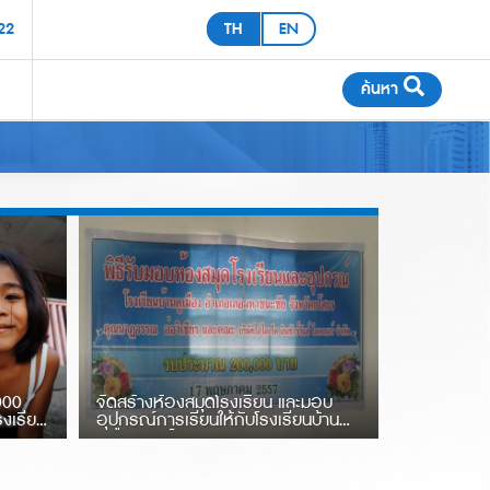
22
TH
EN
ค้นหา
ประกันโรคมะเร็ง
ะกันภัยโรคมะเร็ง
000
จัดสร้างห้องสมุดโรงเรียน และมอบ
รงเรียน
อุปกรณ์การเรียนให้กับโรงเรียนบ้าน
คูเมือง จ.ยโสธร