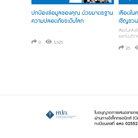
ปกป้องข้อมูลของคุณ ด้วยมาตรฐาน
เลือดใน
ความปลอดภัยระดับโลก
เชิญชวน
กันค่ะ
…
เลือดในคลัง
ออกไปบริจาคเ
0
3,525
25
ใบอนุญาตการเสนอขายกรม
ผ่านทางอิเล็กทรอนิกส์ (O
ทะเบียนเลขที่
อลว 0255