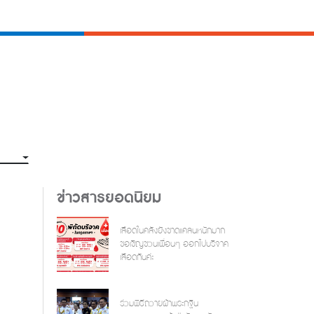
ข่าวสารยอดนิยม
เลือดในคลังยังขาดแคลนหนักมาก
ขอเชิญชวนเพื่อนๆ ออกไปบริจาค
เลือดกันค่ะ
ร่วมพิธีถวายผ้าพระกฐิน