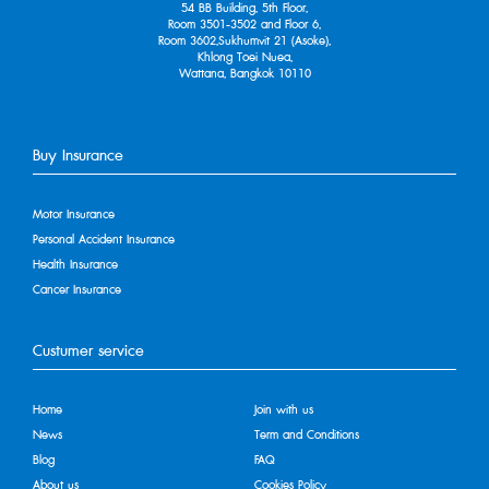
54 BB Building, 5th Floor,
Room 3501-3502 and Floor 6,
Room 3602,Sukhumvit 21 (Asoke),
Khlong Toei Nuea,
Wattana, Bangkok 10110
Buy Insurance
Motor Insurance
Personal Accident Insurance
Health Insurance
Cancer Insurance
Custumer service
Home
Join with us
News
Term and Conditions
Blog
FAQ
About us
Cookies Policy