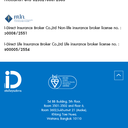
ทะเบียนเลขที่
อลว 025521000/2565
I-Direct Insurance Broker Co.,Ltd Non-life insurance broker license no. :
ว0008/2551
I-Direct Life Insurance Broker Co.,Ltd Life insurance broker license no. :
ช00005/2554
54 BB Building, 5th Floor,
Room 3501-3502 and Floor 6,
Room 3602,Sukhumvit 21 (Asoke),
Khlong Toei Nuea,
Wattana, Bangkok 10110